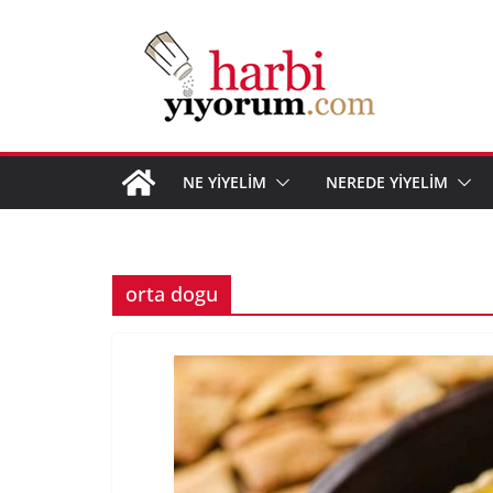
Skip
to
content
NE YİYELİM
NEREDE YİYELİM
orta dogu