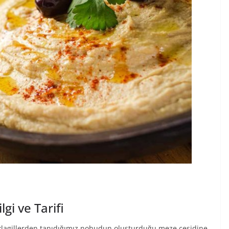
gi ve Tarifi
klagillerden tanıdığımız nohudun oluşturduğu meze çeşidine