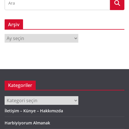
Arşiv
A
r
ş
i
v
Kategoriler
Kategoriler
İletişim – Künye – Hakkımızda
Harbiyiyorum Almanak