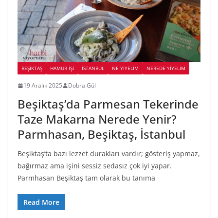
BEŞIKTAŞ
HAMUR İŞI
İSTANBUL
NE YİYELİM
NEREDE YİYELİM
19 Aralık 2025
Dobra Gül
Beşiktaş’da Parmesan Tekerinde
Taze Makarna Nerede Yenir?
Parmhasan, Beşiktaş, İstanbul
Beşiktaş’ta bazı lezzet durakları vardır; gösteriş yapmaz,
bağırmaz ama işini sessiz sedasız çok iyi yapar.
Parmhasan Beşiktaş tam olarak bu tanıma
Read More