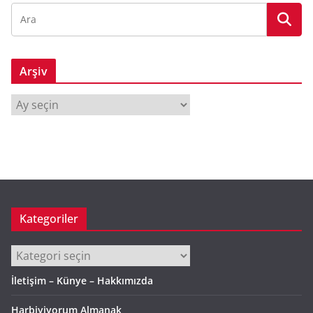
Arşiv
A
r
ş
i
v
Kategoriler
Kategoriler
İletişim – Künye – Hakkımızda
Harbiyiyorum Almanak