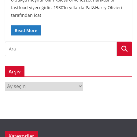
fastfood yiyeceğidir. 1930’lu yıllarda Pat&Harry Olivieri
tarafından icat
Read More
Arşiv
A
r
ş
i
v
Kategoriler