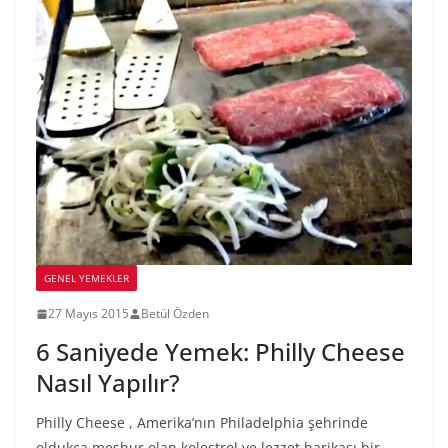
GENEL YEMEKLER
27 Mayıs 2015
Betül Özden
6 Saniyede Yemek: Philly Cheese
Nasıl Yapılır?
Philly Cheese , Amerika’nın Philadelphia şehrinde
oldukça meşhur olan kolestrol ve lezzet harikası bir