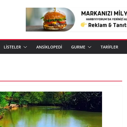
LİSTELER
ANSİKLOPEDİ
GURME
TARİFLER