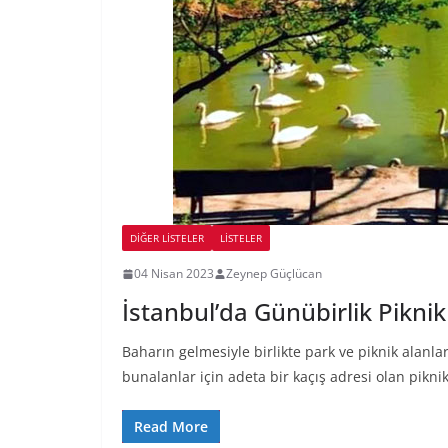
DIĞER LISTELER
LİSTELER
04 Nisan 2023
Zeynep Güçlücan
İstanbul’da Günübirlik Piknik
Baharın gelmesiyle birlikte park ve piknik alanla
bunalanlar için adeta bir kaçış adresi olan pikni
Read More