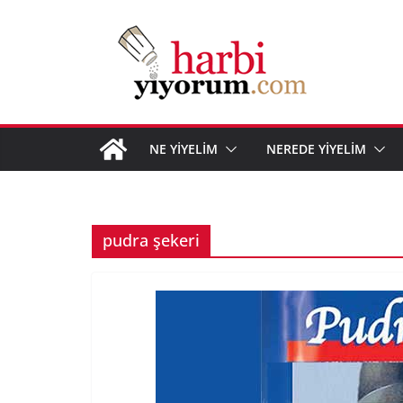
Skip
to
content
NE YİYELİM
NEREDE YİYELİM
pudra şekeri