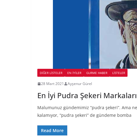
DIĞER LISTELER
EN İYILER
GURME HABER
LİSTELER
28 Mart 2021
Ayşenur Gürel
En İyi Pudra Şekeri Markaları
Malumunuz gündemimiz “pudra şekeri”. Ama ne 
kalamıyor, “pudra şekeri” de gündeme bomba
Read More