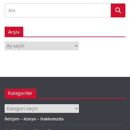
Arşiv
A
r
ş
i
v
Kategoriler
Kategoriler
İletişim – Künye – Hakkımızda