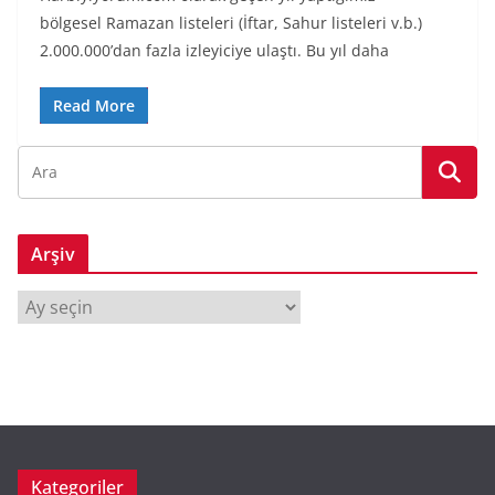
bölgesel Ramazan listeleri (İftar, Sahur listeleri v.b.)
2.000.000’dan fazla izleyiciye ulaştı. Bu yıl daha
Read More
Arşiv
A
r
ş
i
v
Kategoriler