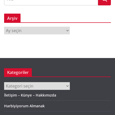
Arşiv
A
r
ş
i
v
Kategoriler
Kategoriler
İletişim – Künye – Hakkımızda
Harbiyiyorum Almanak