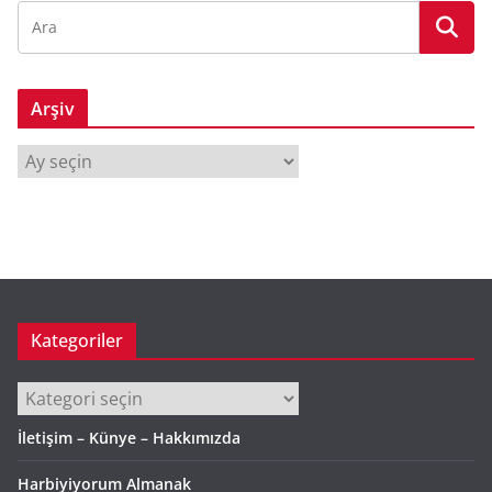
Arşiv
A
r
ş
i
v
Kategoriler
Kategoriler
İletişim – Künye – Hakkımızda
Harbiyiyorum Almanak