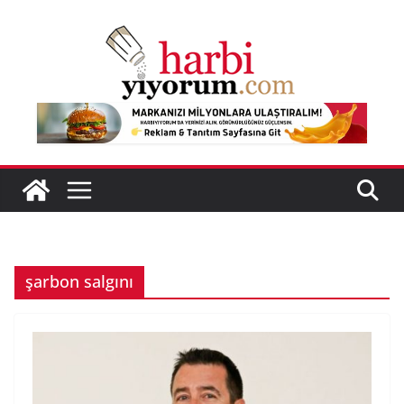
Skip
to
content
şarbon salgını