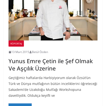
RÖPORTAJ
13 Mart 2015
Betül Özden
Yunus Emre Çetin ile Şef Olmak
Ve Aşçılık Üzerine
Geçtiğimiz haftalarda Harbiyiyorum olarak Özsüt’ün
Türk ve Dünya mutfağının bütün inceliklerini öğreteceği
Sakademi’de Uzakdoğu Mutfağı Workshopuna
davetliydik. Oldukça keyifli ve