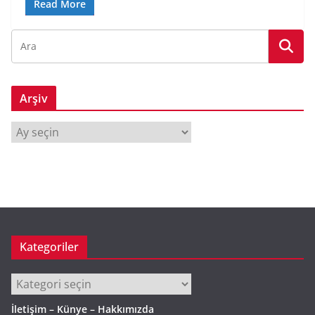
Read More
Arşiv
A
r
ş
i
v
Kategoriler
Kategoriler
İletişim – Künye – Hakkımızda