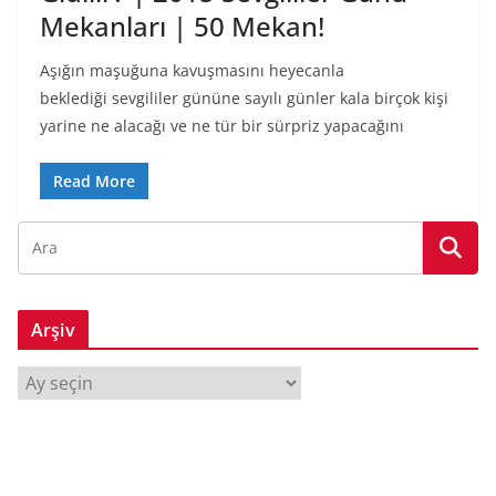
Mekanları | 50 Mekan!
Aşığın maşuğuna kavuşmasını heyecanla
beklediği sevgililer gününe sayılı günler kala birçok kişi
yarine ne alacağı ve ne tür bir sürpriz yapacağını
Read More
Arşiv
A
r
ş
i
v