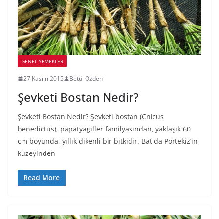
GENEL YEMEKLER
27 Kasım 2015
Betül Özden
Şevketi Bostan Nedir?
Şevketi Bostan Nedir? Şevketi bostan (Cnicus
benedictus), papatyagiller familyasından, yaklaşık 60
cm boyunda, yıllık dikenli bir bitkidir. Batıda Portekiz’in
kuzeyinden
Read More