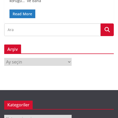
koruğu… Ve daha
Read More
Arşiv
A
r
ş
i
v
Kategoriler
Kategoriler