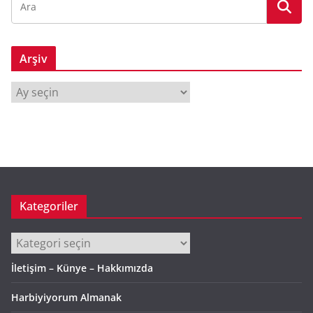
Arşiv
A
r
ş
i
v
Kategoriler
Kategoriler
İletişim – Künye – Hakkımızda
Harbiyiyorum Almanak