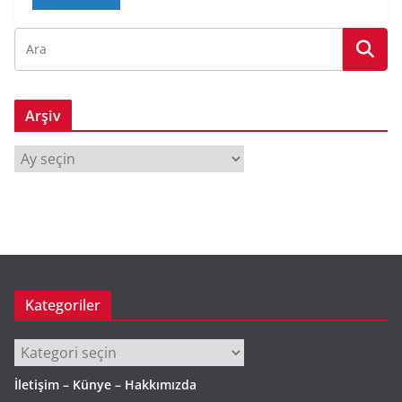
Arşiv
A
r
ş
i
v
Kategoriler
Kategoriler
İletişim – Künye – Hakkımızda