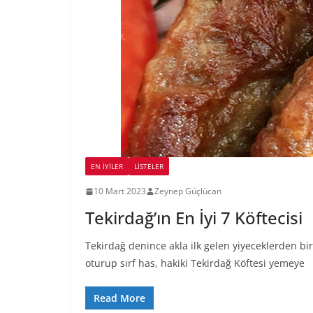
EN İYILER
LİSTELER
10 Mart 2023
Zeynep Güçlücan
Tekirdağ’ın En İyi 7 Köftecisi
Tekirdağ denince akla ilk gelen yiyeceklerden bir
oturup sırf has, hakiki Tekirdağ Köftesi yemeye
Read More