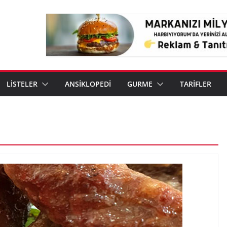
LİSTELER
ANSİKLOPEDİ
GURME
TARİFLER