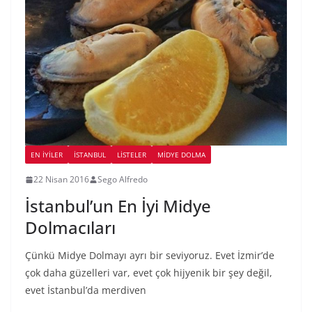
EN İYILER
İSTANBUL
LİSTELER
MIDYE DOLMA
22 Nisan 2016
Sego Alfredo
İstanbul’un En İyi Midye
Dolmacıları
Çünkü Midye Dolmayı ayrı bir seviyoruz. Evet İzmir’de
çok daha güzelleri var, evet çok hijyenik bir şey değil,
evet İstanbul’da merdiven