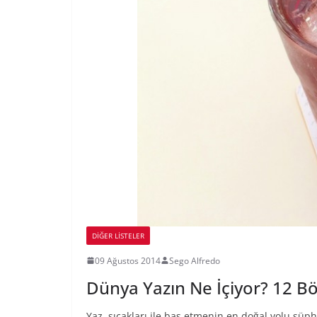
DIĞER LISTELER
09 Ağustos 2014
Sego Alfredo
Dünya Yazın Ne İçiyor? 12 Böl
Yaz sıcakları ile baş etmenin en doğal yolu şüphe