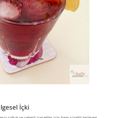
gesel İçki
siz soğuk ve şekerli içecekler içip hem sürekli terleyen