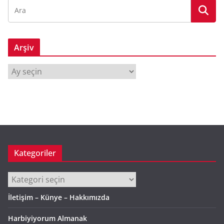
Arşiv
A
r
ş
i
v
Kategoriler
Kategoriler
İletişim – Künye – Hakkımızda
Harbiyiyorum Almanak