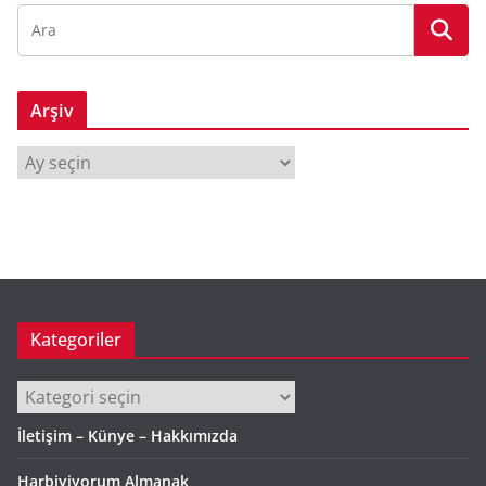
Arşiv
A
r
ş
i
v
Kategoriler
Kategoriler
İletişim – Künye – Hakkımızda
Harbiyiyorum Almanak