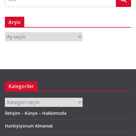
Arşiv
A
r
ş
i
v
Kategoriler
Kategoriler
İletişim – Künye – Hakkımızda
Harbiyiyorum Almanak