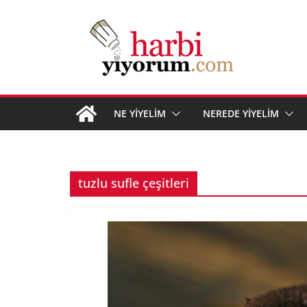
Skip
to
content
NE YİYELİM
NEREDE YİYELİM
tuzlu sufle çeşitleri