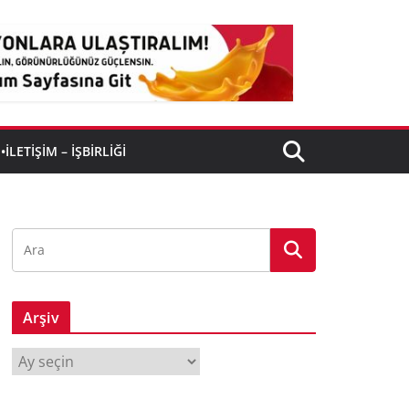
•İLETIŞIM – İŞBIRLIĞI
Arşiv
A
r
ş