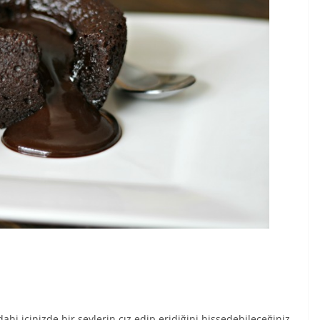
hi içinizde bir şeylerin cız edip eridiğini hissedebileceğiniz