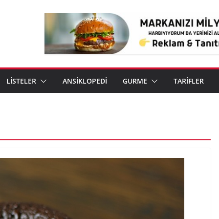
LİSTELER
ANSİKLOPEDİ
GURME
TARİFLER