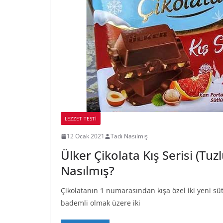
LEZZET TESTI
12 Ocak 2021
Tadı Nasılmış
Ülker Çikolata Kış Serisi (Tuz
Nasılmış?
Çikolatanın 1 numarasından kışa özel iki yeni sütl
bademli olmak üzere iki