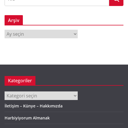
Arşiv
A
r
ş
i
v
Kategoriler
Kategoriler
İletişim – Künye – Hakkımızda
Harbiyiyorum Almanak