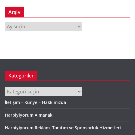
Arşiv
A
r
ş
i
v
Kategoriler
Kategoriler
İletişim – Künye – Hakkımızda
Harbiyiyorum Almanak
Harbiyiyorum Reklam, Tanıtım ve Sponsorluk Hizmetleri