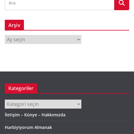
Arşiv
A
r
ş
i
v
Kategoriler
Kategoriler
İletişim – Künye – Hakkımızda
Harbiyiyorum Almanak