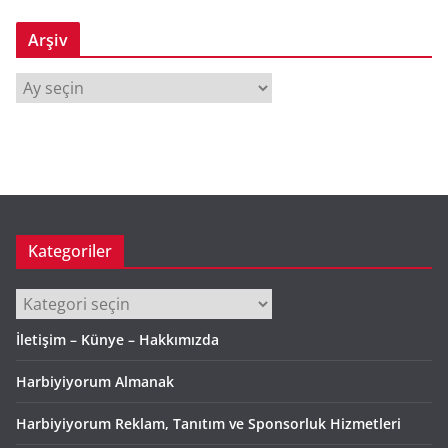
Arşiv
A
r
ş
i
v
Kategoriler
Kategoriler
İletişim – Künye – Hakkımızda
Harbiyiyorum Almanak
Harbiyiyorum Reklam, Tanıtım ve Sponsorluk Hizmetleri