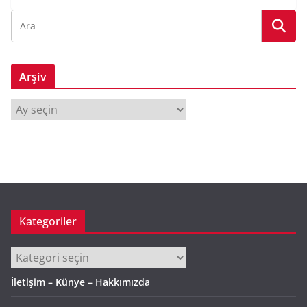
Arşiv
A
r
ş
i
v
Kategoriler
Kategoriler
İletişim – Künye – Hakkımızda