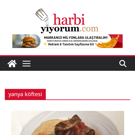
Skip
to
content
yanya köftesi