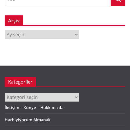
Arşiv
A
r
ş
i
v
Kategoriler
Kategoriler
İletişim – Künye – Hakkımızda
Harbiyiyorum Almanak