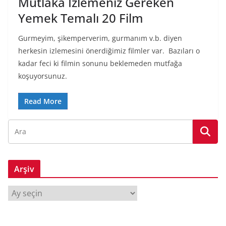
Mutlaka İzlemeniz Gereken
Yemek Temalı 20 Film
Gurmeyim, şikemperverim, gurmanım v.b. diyen
herkesin izlemesini önerdiğimiz filmler var. Bazıları o
kadar feci ki filmin sonunu beklemeden mutfağa
koşuyorsunuz.
Read More
Arşiv
A
r
ş