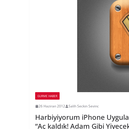
GURME HABER
26 Haziran 2012
Salih Seckin Sevinc
Harbiyiyorum iPhone Uygul
“Aç kaldık! Adam Gibi Yiyec