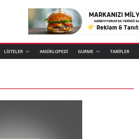
LİSTELER
ANSİKLOPEDİ
GURME
TARİFLER