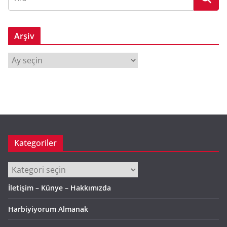
Arşiv
A
r
ş
i
v
Kategoriler
Kategoriler
İletişim – Künye – Hakkımızda
Harbiyiyorum Almanak