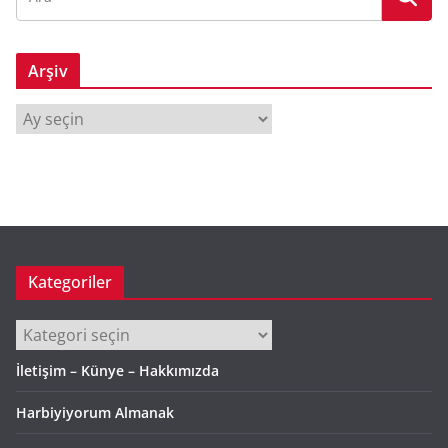
Arşiv
A
r
ş
i
v
Kategoriler
Kategoriler
İletişim – Künye – Hakkımızda
Harbiyiyorum Almanak