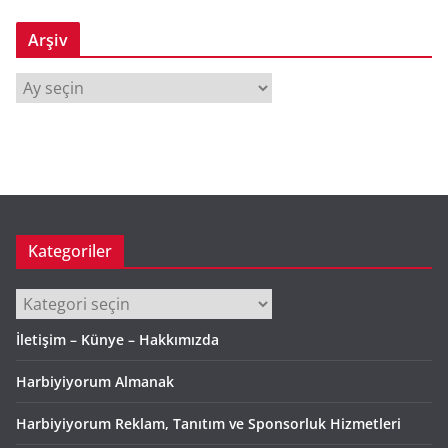
Arşiv
A
r
ş
i
v
Kategoriler
Kategoriler
İletişim – Künye – Hakkımızda
Harbiyiyorum Almanak
Harbiyiyorum Reklam, Tanıtım ve Sponsorluk Hizmetleri