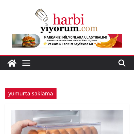
Skip
to
content
yumurta saklama