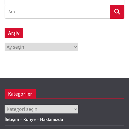
Arşiv
A
r
ş
i
v
Kategoriler
Kategoriler
İletişim – Künye – Hakkımızda