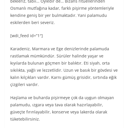
bekleriz, tabii… Öyledir de… Bizans ritüellerinden
Osmanlı mutfağına kadar, farklı pişirme yöntemleriyle
kendine geniş bir yer bulmaktadır. Yani palamudu
eskilerden beri severiz.
[wdi_feed id=”1″]
Karadeniz, Marmara ve Ege denizlerinde palamuda
rastlamak mümkündür. Sürüler halinde yaşar ve
kıyılarda bulunan göçmen bir balıktır. Eti siyah, orta
sıkılıkta, yağlı ve lezzetlidir. Uzun ve basık bir gövdesi ve
kalın kılçıkları vardır. Karnı gümüş grisidir, sırtında eğik
çizgileri vardır.
Haşlama ve buharda pişirmeye çok da uygun olmayan
palamudu, ızgara veya tava olarak hazırlayabilir,
güveçte fırınlayabilir, konserve veya lakerda olarak
tüketebilirsiniz.