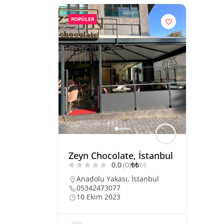
POPÜLER
Zeyn Chocolate, İstanbul
0.0
(0)
₺
₺
₺
₺
Anadolu Yakası
,
İstanbul
05342473077
10 Ekim 2023