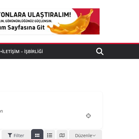
•İLETIŞIM – İŞBIRLIĞI
on
Filter
Düzenle