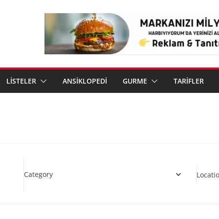
LİSTELER
ANSİKLOPEDİ
GURME
TARİFLER
Category
Locati