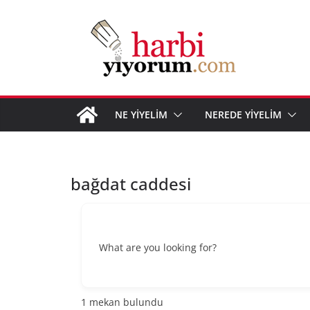
Skip
to
content
NE YİYELİM
NEREDE YİYELİM
bağdat caddesi
What are you looking for?
1
mekan bulundu