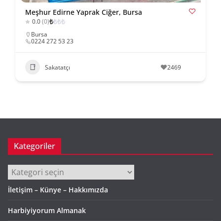
Meşhur Edirne Yaprak Ciğer, Bursa
₺
₺
₺
₺
0.0
(0)
Bursa
0224 272 53 23
Sakatatçı
2469
Kategoriler
Kategoriler
İletişim – Künye – Hakkımızda
Harbiyiyorum Almanak