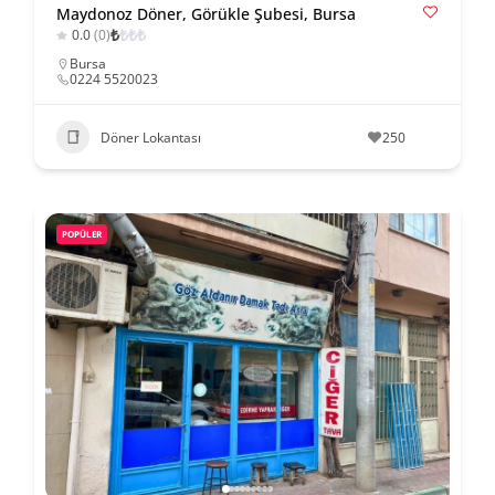
Maydonoz Döner, Görükle Şubesi, Bursa
₺
₺
₺
₺
0.0
(0)
Bursa
0224 5520023
Döner Lokantası
250
POPÜLER