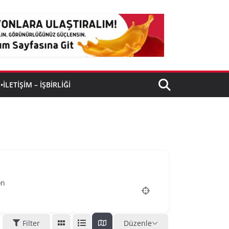
•İLETIŞIM – İŞBIRLIĞI
on
Filter
Düzenle