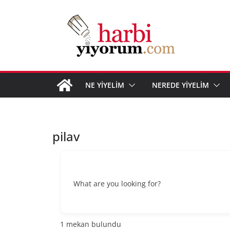
Skip
to
content
NE YİYELİM
NEREDE YİYELİM
pilav
What are you looking for?
1
mekan bulundu