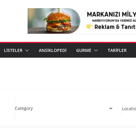
LİSTELER
ANSİKLOPEDİ
GURME
TARİFLER
Category
Locati