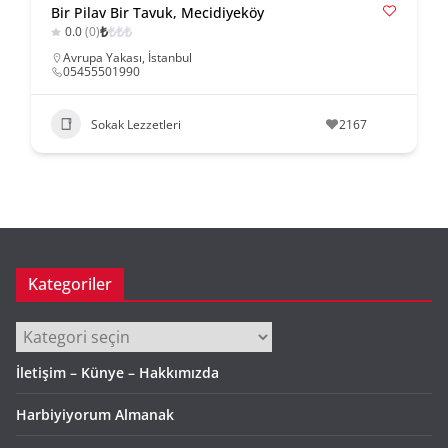
Bir Pilav Bir Tavuk, Mecidiyeköy
₺
₺
₺
₺
0.0
(0)
Avrupa Yakası
,
İstanbul
05455501990
Sokak Lezzetleri
2167
Kategoriler
Kategoriler
İletişim – Künye – Hakkımızda
Harbiyiyorum Almanak