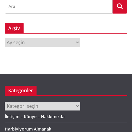
Arşiv
A
r
ş
i
v
Kategoriler
Kategoriler
İletişim – Künye – Hakkımızda
Harbiyiyorum Almanak