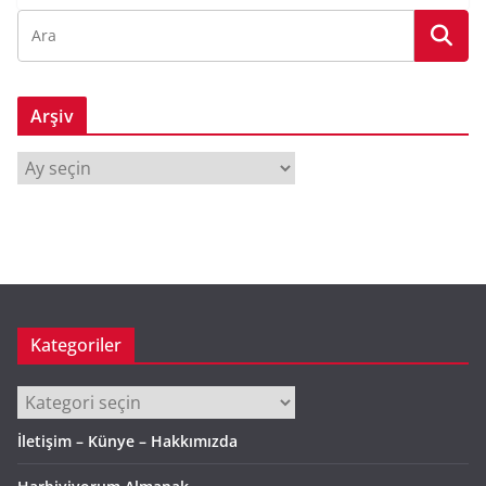
Arşiv
A
r
ş
i
v
Kategoriler
Kategoriler
İletişim – Künye – Hakkımızda