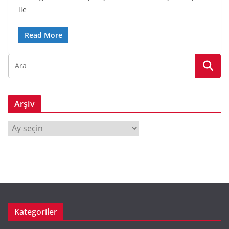
ile
Read More
Arşiv
A
r
ş
i
v
Kategoriler