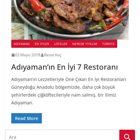
ADIYAMAN
EN İYILER
LİSTELER
NEREDE YİYELİM
TÜRKIYE
02 Mayıs 2018
Beste Koç
Adıyaman’ın En İyi 7 Restoranı
Adıyaman’ın Lezzetleriyle Öne Çıkan En İyi Restoranları
Güneydoğu Anadolu bölgemizde, daha çok büyük
şehirlerdeki çiğköftecileriyle nam salmış, bir ilimiz
Adıyaman.
Read More