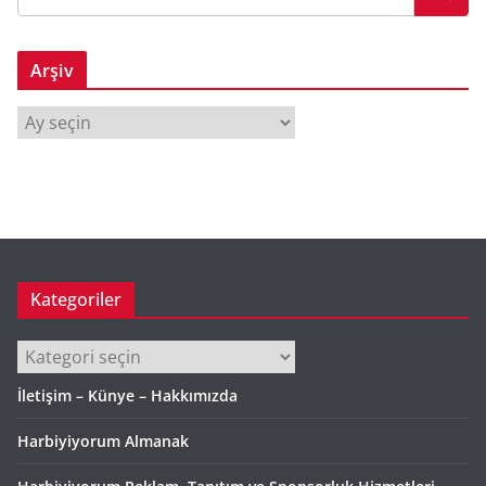
Arşiv
A
r
ş
i
v
Kategoriler
Kategoriler
İletişim – Künye – Hakkımızda
Harbiyiyorum Almanak