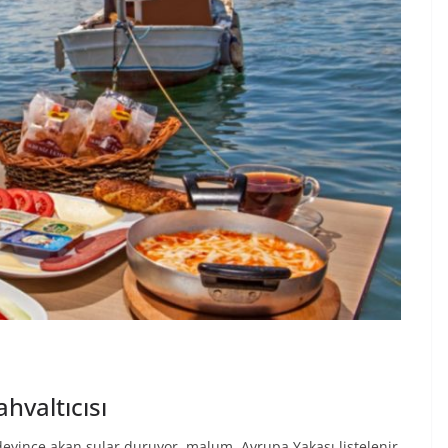
hvaltıcısı
 deyince akan sular duruyor, malum. Avrupa Yakası listelenir