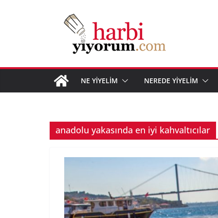
Skip
to
content
NE YİYELİM
NEREDE YİYELİM
anadolu yakasında en iyi kahvaltıcılar