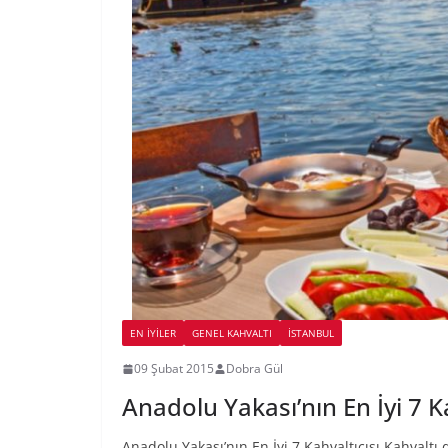
EN İYILER
GENEL KAHVALTI
İSTANBUL
09 Şubat 2015
Dobra Gül
Anadolu Yakası’nın En İyi 7 Ka
Anadolu Yakası’nın En İyi 7 Kahvaltıcısı Kahvaltı