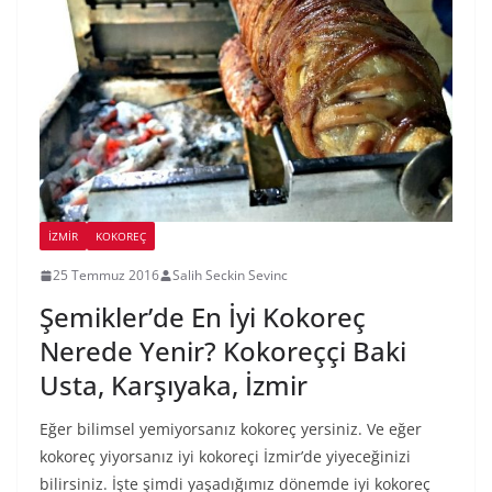
İZMIR
KOKOREÇ
25 Temmuz 2016
Salih Seckin Sevinc
Şemikler’de En İyi Kokoreç
Nerede Yenir? Kokoreççi Baki
Usta, Karşıyaka, İzmir
Eğer bilimsel yemiyorsanız kokoreç yersiniz. Ve eğer
kokoreç yiyorsanız iyi kokoreçi İzmir’de yiyeceğinizi
bilirsiniz. İşte şimdi yaşadığımız dönemde iyi kokoreç