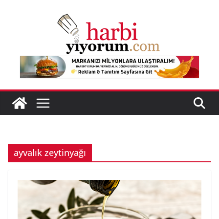
Skip
to
content
ayvalık zeytinyağı