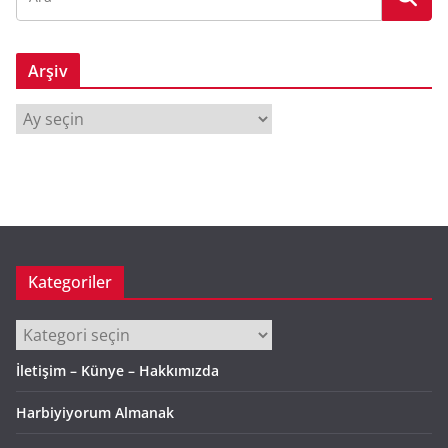
Arşiv
A
r
ş
i
v
Kategoriler
Kategoriler
İletişim – Künye – Hakkımızda
Harbiyiyorum Almanak