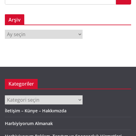
Arşiv
A
r
ş
i
v
Kategoriler
Kategoriler
İletişim – Künye – Hakkımızda
Harbiyiyorum Almanak