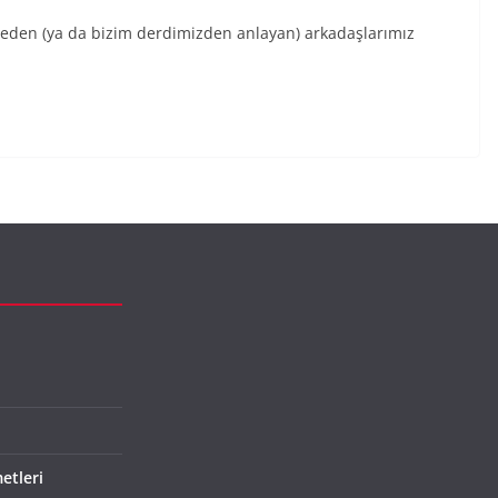
meden (ya da bizim derdimizden anlayan) arkadaşlarımız
etleri